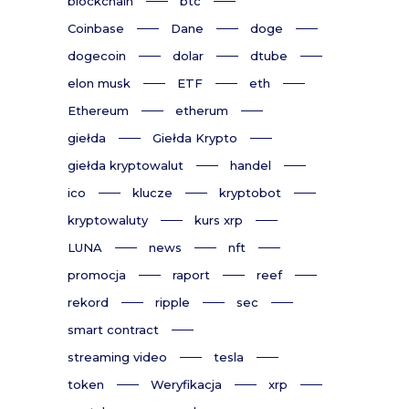
blockchain
btc
Coinbase
Dane
doge
dogecoin
dolar
dtube
elon musk
ETF
eth
Ethereum
etherum
giełda
Giełda Krypto
giełda kryptowalut
handel
ico
klucze
kryptobot
kryptowaluty
kurs xrp
LUNA
news
nft
promocja
raport
reef
rekord
ripple
sec
smart contract
streaming video
tesla
token
Weryfikacja
xrp