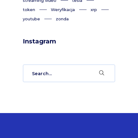
streaming video
tesla
token
Weryfikacja
xrp
youtube
zonda
Instagram
Search
for: