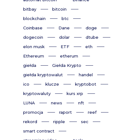
bitbay
bitcoin
blockchain
btc
Coinbase
Dane
doge
dogecoin
dolar
dtube
elon musk
ETF
eth
Ethereum
etherum
giełda
Giełda Krypto
giełda kryptowalut
handel
ico
klucze
kryptobot
kryptowaluty
kurs xrp
LUNA
news
nft
promocja
raport
reef
rekord
ripple
sec
smart contract