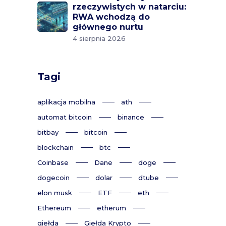
rzeczywistych w natarciu:
RWA wchodzą do
głównego nurtu
4 sierpnia 2026
Tagi
aplikacja mobilna
ath
automat bitcoin
binance
bitbay
bitcoin
blockchain
btc
Coinbase
Dane
doge
dogecoin
dolar
dtube
elon musk
ETF
eth
Ethereum
etherum
giełda
Giełda Krypto