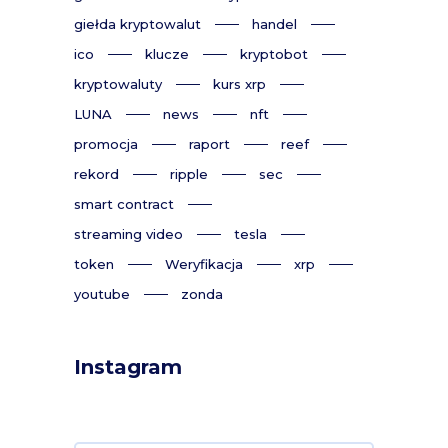
giełda kryptowalut
handel
ico
klucze
kryptobot
kryptowaluty
kurs xrp
LUNA
news
nft
promocja
raport
reef
rekord
ripple
sec
smart contract
streaming video
tesla
token
Weryfikacja
xrp
youtube
zonda
Instagram