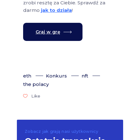
zrobi resztę za Ciebie. Sprawdź za
darmo
jak to działa
!
Graj w grę
eth
Konkurs
nft
the polacy
Like
Zobacz jak grają nasi użytkownicy