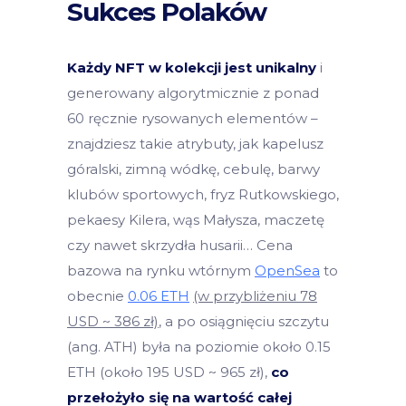
Sukces Polaków
Każdy NFT w kolekcji jest unikalny
i
generowany algorytmicznie z ponad
60 ręcznie rysowanych elementów –
znajdziesz takie atrybuty, jak kapelusz
góralski, zimną wódkę, cebulę, barwy
klubów sportowych, fryz Rutkowskiego,
pekaesy Kilera, wąs Małysza, maczetę
czy nawet skrzydła husarii… Cena
bazowa na rynku wtórnym
OpenSea
to
obecnie
0.06 ETH
(w przybliżeniu 78
USD ~ 386 zł)
, a po osiągnięciu szczytu
(ang. ATH) była na poziomie około 0.15
ETH (około 195 USD ~ 965 zł),
co
przełożyło się na wartość całej