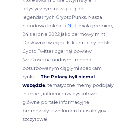
które swoim pikselowym stylem
artystycznym nawiązują do
legendarnych CryptoPunks. Nasza
narodowa kolekcja
NFT
miała premierę
24 sierpnia 2022 jako darmowy mint.
Dosłownie w ciągu kilku dni cały polski
Cypto Twitter ogarnął powiew
świeżości na nudnym i mocno
poturbowanym ciągłymi spadkami
rynku –
The Polacy byli niemal
wszędzie
, tematyczne memy podbijały
internet, influencerzy dyskutowali,
główne portale informacyjne
promowały, a wolumen transakcyjny
szczytował.