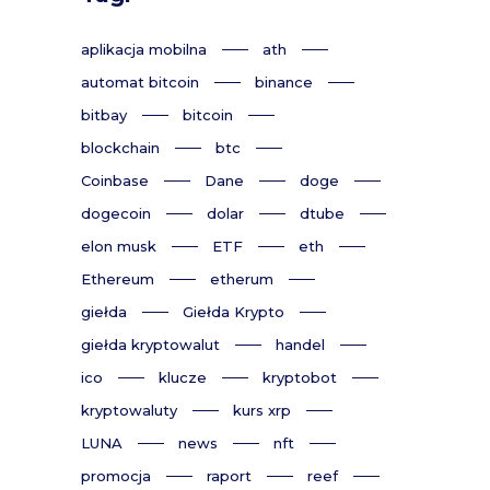
aplikacja mobilna
ath
automat bitcoin
binance
bitbay
bitcoin
blockchain
btc
Coinbase
Dane
doge
dogecoin
dolar
dtube
elon musk
ETF
eth
Ethereum
etherum
giełda
Giełda Krypto
giełda kryptowalut
handel
ico
klucze
kryptobot
kryptowaluty
kurs xrp
LUNA
news
nft
promocja
raport
reef