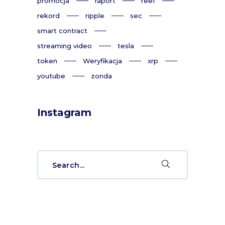
promocja
raport
reef
rekord
ripple
sec
smart contract
streaming video
tesla
token
Weryfikacja
xrp
youtube
zonda
Instagram
Search
for: