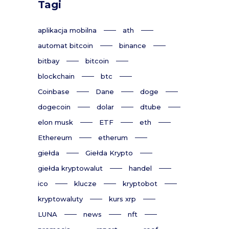
Tagi
aplikacja mobilna
ath
automat bitcoin
binance
bitbay
bitcoin
blockchain
btc
Coinbase
Dane
doge
dogecoin
dolar
dtube
elon musk
ETF
eth
Ethereum
etherum
giełda
Giełda Krypto
giełda kryptowalut
handel
ico
klucze
kryptobot
kryptowaluty
kurs xrp
LUNA
news
nft