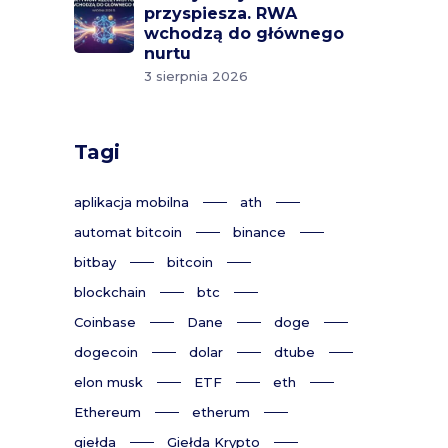
przyspiesza. RWA
wchodzą do głównego
nurtu
3 sierpnia 2026
Tagi
aplikacja mobilna
ath
automat bitcoin
binance
bitbay
bitcoin
blockchain
btc
Coinbase
Dane
doge
dogecoin
dolar
dtube
elon musk
ETF
eth
Ethereum
etherum
giełda
Giełda Krypto