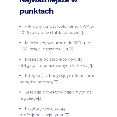
punktach
4-krotny wzrost wolumenu RWA w
2026 roku (bez stablecoinów)[2].
Miesięczny wolumen do 500 mln
USD dzięki lepszemu UX[2].
Przejście od stablecoinów do
obligacji i tokenizowanych ETF-ów[2].
Integracja z tradycyjnymi finansami
napędza adopcję[3].
Selekcja projektów odpornych na
regulacje[3].
Instytucje zwiększają
profesjonalizację rynku[3].