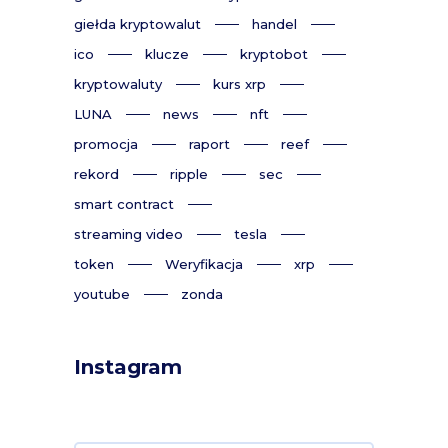
giełda kryptowalut
handel
ico
klucze
kryptobot
kryptowaluty
kurs xrp
LUNA
news
nft
promocja
raport
reef
rekord
ripple
sec
smart contract
streaming video
tesla
token
Weryfikacja
xrp
youtube
zonda
Instagram