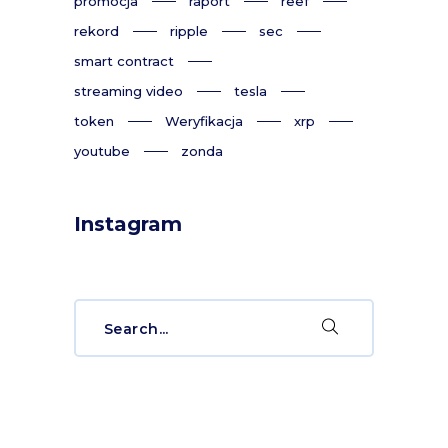
promocja
raport
reef
rekord
ripple
sec
smart contract
streaming video
tesla
token
Weryfikacja
xrp
youtube
zonda
Instagram
Search
for: