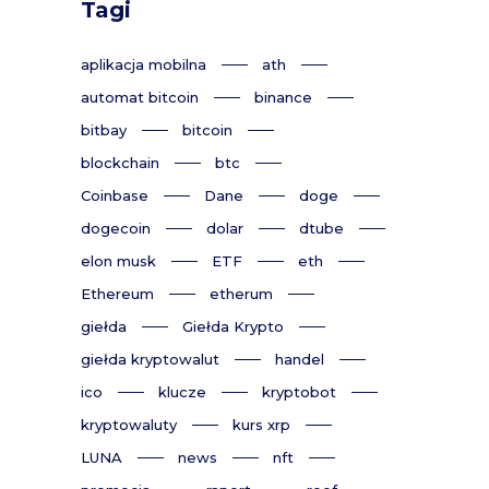
Tagi
aplikacja mobilna
ath
automat bitcoin
binance
bitbay
bitcoin
blockchain
btc
Coinbase
Dane
doge
dogecoin
dolar
dtube
elon musk
ETF
eth
Ethereum
etherum
giełda
Giełda Krypto
giełda kryptowalut
handel
ico
klucze
kryptobot
kryptowaluty
kurs xrp
LUNA
news
nft