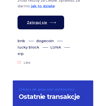
zrobi resztę za Ciebie. Sprawdź za
darmo
jak to działa
!
Zaloguj się
bnb
dogecoin
lucky block
LUNA
xrp
Like
Zobacz jak grają nasi użytkownicy
Ostatnie transakcje