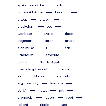
aplikacja mobilna
ath
automat bitcoin
binance
bitbay
bitcoin
blockchain
btc
Coinbase
Dane
doge
dogecoin
dolar
dtube
elon musk
ETF
eth
Ethereum
etherum
giełda
Giełda Krypto
giełda kryptowalut
handel
ico
klucze
kryptobot
kryptowaluty
kurs xrp
LUNA
news
nft
promocja
raport
reef
rekord
ripple
sec