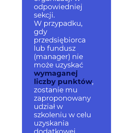
odpowiedniej
sekcji.
W przypadku,
gdy
przedsiębiorca
lub fundusz
(manager) nie
może uzyskać
wymaganej
liczby punktów
,
zostanie mu
zaproponowany
udział w
szkoleniu w celu
uzyskania
dodatkowej