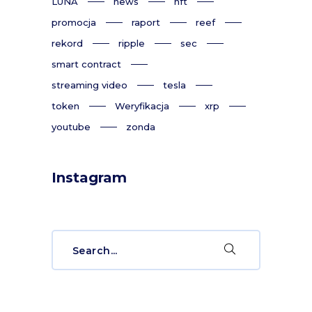
LUNA
news
nft
promocja
raport
reef
rekord
ripple
sec
smart contract
streaming video
tesla
token
Weryfikacja
xrp
youtube
zonda
Instagram
Search
for: