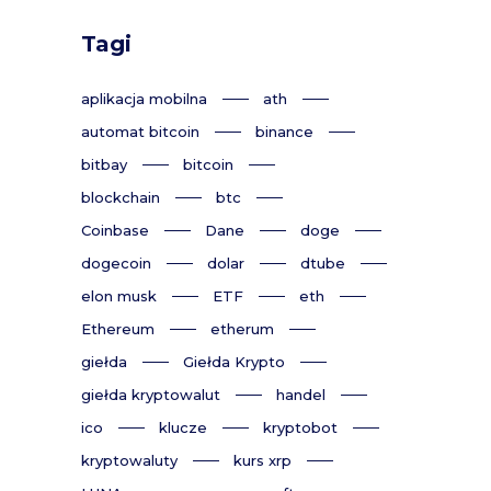
Tagi
aplikacja mobilna
ath
automat bitcoin
binance
bitbay
bitcoin
blockchain
btc
Coinbase
Dane
doge
dogecoin
dolar
dtube
elon musk
ETF
eth
Ethereum
etherum
giełda
Giełda Krypto
giełda kryptowalut
handel
ico
klucze
kryptobot
kryptowaluty
kurs xrp