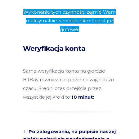
Wykonanie tych czynności zajmie Wam
maksymalnie 5 minut, a konto jest już
gotowe.
Weryfikacja konta
Sama weryfikacja konta na giełdzie
BitBay również nie powinna zająć dużo
czasu. Średni czas przejścia przez
wszystkie jej kroki to
10 minut:
Po zalogowaniu, na pulpicie naszej
giełdy pojawi się powiadomienie o