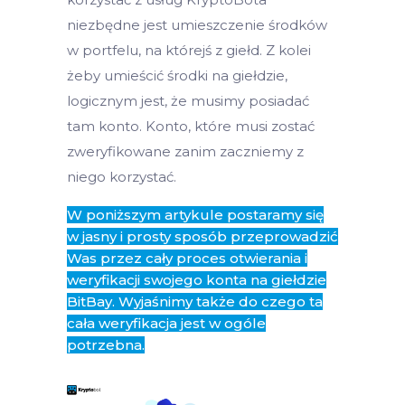
niezbędne jest umieszczenie środków
w portfelu, na którejś z giełd. Z kolei
żeby umieścić środki na giełdzie,
logicznym jest, że musimy posiadać
tam konto. Konto, które musi zostać
zweryfikowane zanim zaczniemy z
niego korzystać.
W poniższym artykule postaramy się
w jasny i prosty sposób przeprowadzić
Was przez cały proces otwierania i
weryfikacji swojego konta na giełdzie
BitBay. Wyjaśnimy także do czego ta
cała weryfikacja jest w ogóle
potrzebna.