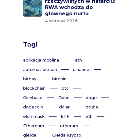
rzeczywistych w natarciu:
RWA wchodzą do
głównego nurtu
4 sierpnia 2026
Tagi
aplikacja mobilna
ath
automat bitcoin
binance
bitbay
bitcoin
blockchain
btc
Coinbase
Dane
doge
dogecoin
dolar
dtube
elon musk
ETF
eth
Ethereum
etherum
giełda
Giełda Krypto