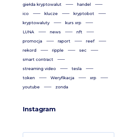
giełda kryptowalut
handel
ico
klucze
kryptobot
kryptowaluty
kurs xrp
LUNA
news
nft
promocja
raport
reef
rekord
ripple
sec
smart contract
streaming video
tesla
token
Weryfikacja
xrp
youtube
zonda
Instagram
Search