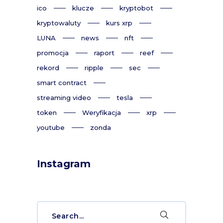
ico
klucze
kryptobot
kryptowaluty
kurs xrp
LUNA
news
nft
promocja
raport
reef
rekord
ripple
sec
smart contract
streaming video
tesla
token
Weryfikacja
xrp
youtube
zonda
Instagram
Search
for: