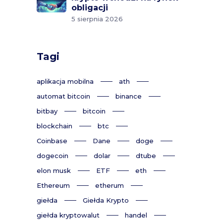
obligacji
5 sierpnia 2026
Tagi
aplikacja mobilna
ath
automat bitcoin
binance
bitbay
bitcoin
blockchain
btc
Coinbase
Dane
doge
dogecoin
dolar
dtube
elon musk
ETF
eth
Ethereum
etherum
giełda
Giełda Krypto
giełda kryptowalut
handel